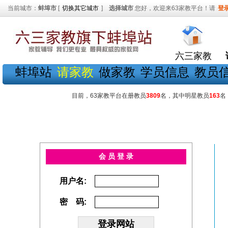
当前城市：
蚌埠市
[
切换其它城市
]
选择城市
您好，欢迎来63家教平台！请
登
六三家教
蚌埠站
请家教
做家教
学员信息
教员
目前，63家教平台在册教员
3809
名，其中明星教员
163
名
会 员 登 录
用户名:
密 码: